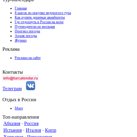
Главная
8 шагов по покупке недорогого тура
Как купить дешевые авиабилеты
Где отдохнуть в России на море
Путеводители по месяцам
Прогноз погоды
Архив погоды
Журнал
Реклама
Реклама на сайте
Контакты
Телеграм
Отдых в России
Март
Топ-направления
Абхазия
·
Россия
Испания
·
Италия
·
Кипр
Хорватия
·
Черногория