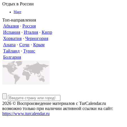
Отдых в России
Март
Топ-направления
Абхазия
·
Россия
Испания
·
Италия
·
Кипр
Хорватия
·
Черногория
Анапа
·
Сочи
·
Крым
Тайланд
·
Тунис
Болгария
2026 © Воспроизведение материалов c TurCalendar.ru
возможно только при наличии активной ссылки на сайт:
https://www.turcalendar.ru