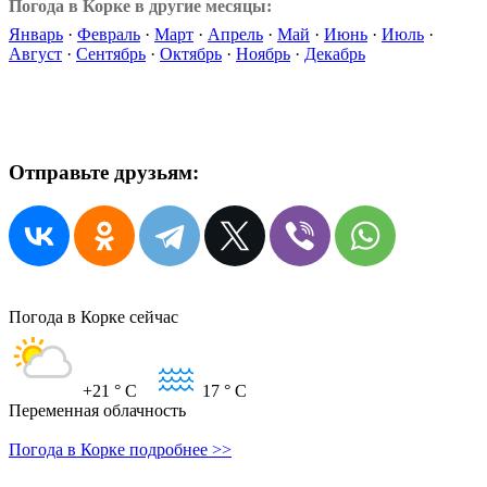
Погода в Корке в другие месяцы:
Январь
·
Февраль
·
Март
·
Апрель
·
Май
·
Июнь
·
Июль
·
Август
·
Сентябрь
·
Октябрь
·
Ноябрь
·
Декабрь
Отправьте друзьям:
Погода в Корке сейчас
+21
° C
17
° C
Переменная облачность
Погода в Корке подробнее >>