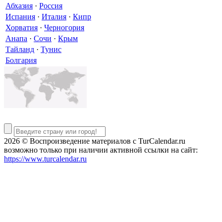
Абхазия
·
Россия
Испания
·
Италия
·
Кипр
Хорватия
·
Черногория
Анапа
·
Сочи
·
Крым
Тайланд
·
Тунис
Болгария
2026 © Воспроизведение материалов c TurCalendar.ru
возможно только при наличии активной ссылки на сайт:
https://www.turcalendar.ru