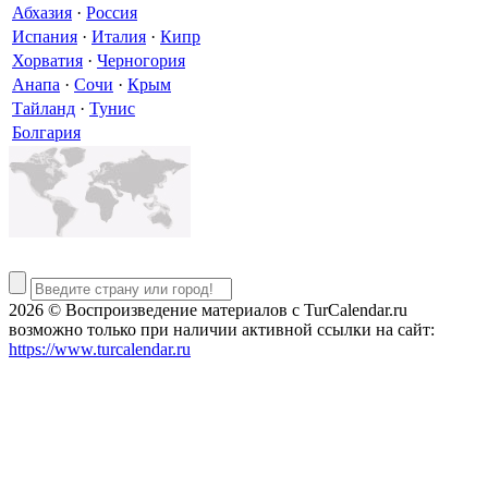
Абхазия
·
Россия
Испания
·
Италия
·
Кипр
Хорватия
·
Черногория
Анапа
·
Сочи
·
Крым
Тайланд
·
Тунис
Болгария
2026 © Воспроизведение материалов c TurCalendar.ru
возможно только при наличии активной ссылки на сайт:
https://www.turcalendar.ru