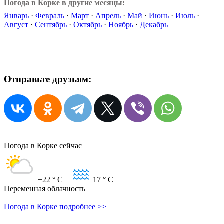
Погода в Корке в другие месяцы:
Январь
·
Февраль
·
Март
·
Апрель
·
Май
·
Июнь
·
Июль
·
Август
·
Сентябрь
·
Октябрь
·
Ноябрь
·
Декабрь
Отправьте друзьям:
Погода в Корке сейчас
+22
° C
17
° C
Переменная облачность
Погода в Корке подробнее >>