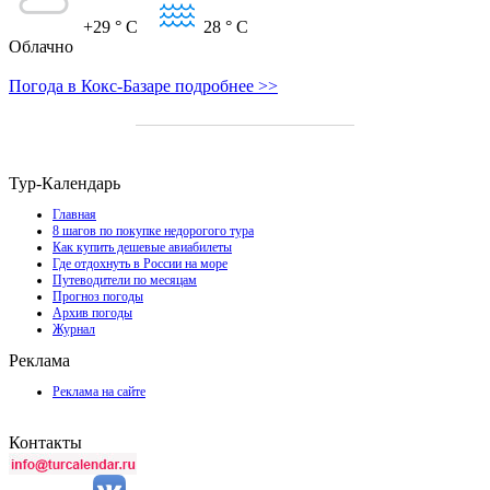
+29
° C
28
° C
Облачно
Погода в Кокс-Базаре подробнее >>
Тур-Календарь
Главная
8 шагов по покупке недорогого тура
Как купить дешевые авиабилеты
Где отдохнуть в России на море
Путеводители по месяцам
Прогноз погоды
Архив погоды
Журнал
Реклама
Реклама на сайте
Контакты