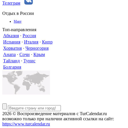
Телеграм
Отдых в России
Март
Топ-направления
Абхазия
·
Россия
Испания
·
Италия
·
Кипр
Хорватия
·
Черногория
Анапа
·
Сочи
·
Крым
Тайланд
·
Тунис
Болгария
2026 © Воспроизведение материалов c TurCalendar.ru
возможно только при наличии активной ссылки на сайт:
https://www.turcalendar.ru