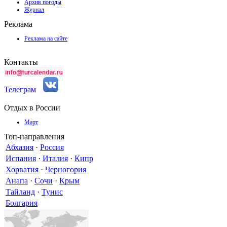
Архив погоды
Журнал
Реклама
Реклама на сайте
Контакты
Телеграм
Отдых в России
Март
Топ-направления
Абхазия
·
Россия
Испания
·
Италия
·
Кипр
Хорватия
·
Черногория
Анапа
·
Сочи
·
Крым
Тайланд
·
Тунис
Болгария