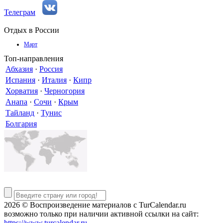
Телеграм
Отдых в России
Март
Топ-направления
Абхазия
·
Россия
Испания
·
Италия
·
Кипр
Хорватия
·
Черногория
Анапа
·
Сочи
·
Крым
Тайланд
·
Тунис
Болгария
2026 © Воспроизведение материалов c TurCalendar.ru
возможно только при наличии активной ссылки на сайт:
https://www.turcalendar.ru