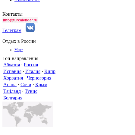
Контакты
Телеграм
Отдых в России
Март
Топ-направления
Абхазия
·
Россия
Испания
·
Италия
·
Кипр
Хорватия
·
Черногория
Анапа
·
Сочи
·
Крым
Тайланд
·
Тунис
Болгария