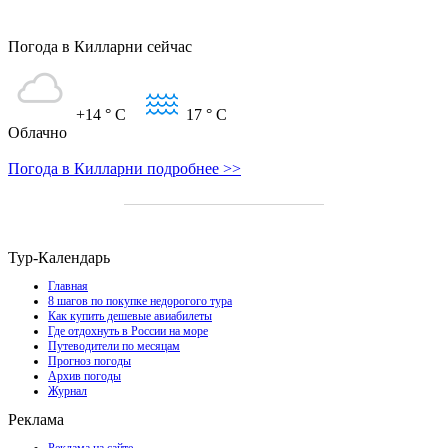
Погода в Килларни сейчас
+14
° C
17
° C
Облачно
Погода в Килларни подробнее >>
Тур-Календарь
Главная
8 шагов по покупке недорогого тура
Как купить дешевые авиабилеты
Где отдохнуть в России на море
Путеводители по месяцам
Прогноз погоды
Архив погоды
Журнал
Реклама
Реклама на сайте