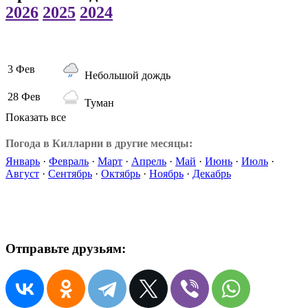
2026
2025
2024
3 Фев
Небольшой дождь
28 Фев
Туман
Показать все
Погода в Килларни в другие месяцы:
Январь
·
Февраль
·
Март
·
Апрель
·
Май
·
Июнь
·
Июль
·
Август
·
Сентябрь
·
Октябрь
·
Ноябрь
·
Декабрь
Отправьте друзьям: