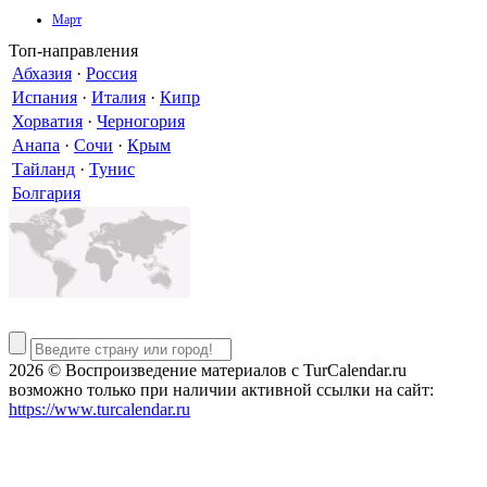
Март
Топ-направления
Абхазия
·
Россия
Испания
·
Италия
·
Кипр
Хорватия
·
Черногория
Анапа
·
Сочи
·
Крым
Тайланд
·
Тунис
Болгария
2026 © Воспроизведение материалов c TurCalendar.ru
возможно только при наличии активной ссылки на сайт:
https://www.turcalendar.ru