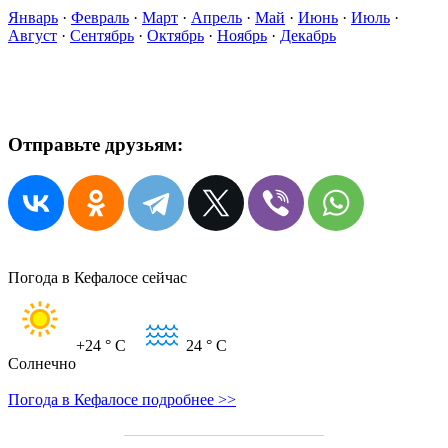
Январь
·
Февраль
·
Март
·
Апрель
·
Май
·
Июнь
·
Июль
·
Август
·
Сентябрь
·
Октябрь
·
Ноябрь
·
Декабрь
Отправьте друзьям:
Погода в Кефалосе сейчас
+24
° C
24
° C
Солнечно
Погода в Кефалосе подробнее >>