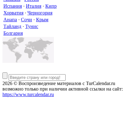
Испания
·
Италия
·
Кипр
Хорватия
·
Черногория
Анапа
·
Сочи
·
Крым
Тайланд
·
Тунис
Болгария
2026 © Воспроизведение материалов c TurCalendar.ru
возможно только при наличии активной ссылки на сайт:
https://www.turcalendar.ru