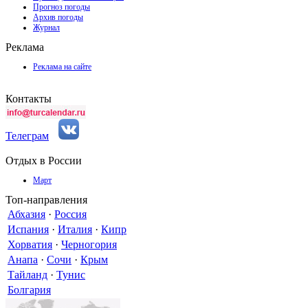
Прогноз погоды
Архив погоды
Журнал
Реклама
Реклама на сайте
Контакты
Телеграм
Отдых в России
Март
Топ-направления
Абхазия
·
Россия
Испания
·
Италия
·
Кипр
Хорватия
·
Черногория
Анапа
·
Сочи
·
Крым
Тайланд
·
Тунис
Болгария