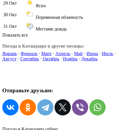
29 Окт
Ясно
30 Окт
Переменная облачность
31 Окт
Местами дождь
Показать все
Погода в Катандзаро в другие месяцы:
Январь
·
Февраль
·
Март
·
Апрель
·
Май
·
Июнь
·
Июль
·
Август
·
Сентябрь
·
Октябрь
·
Ноябрь
·
Декабрь
Отправьте друзьям:
Погода в Катандзаро сейчас