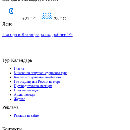
+21
° C
28
° C
Ясно
Погода в Катандзаро подробнее >>
Тур-Календарь
Главная
8 шагов по покупке недорогого тура
Как купить дешевые авиабилеты
Где отдохнуть в России на море
Путеводители по месяцам
Прогноз погоды
Архив погоды
Журнал
Реклама
Реклама на сайте
Контакты