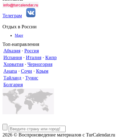
Телеграм
Отдых в России
Март
Топ-направления
Абхазия
·
Россия
Испания
·
Италия
·
Кипр
Хорватия
·
Черногория
Анапа
·
Сочи
·
Крым
Тайланд
·
Тунис
Болгария
2026 © Воспроизведение материалов c TurCalendar.ru