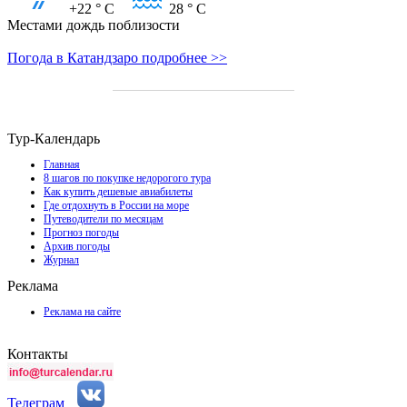
+22
° C
28
° C
Местами дождь поблизости
Погода в Катандзаро подробнее >>
Тур-Календарь
Главная
8 шагов по покупке недорогого тура
Как купить дешевые авиабилеты
Где отдохнуть в России на море
Путеводители по месяцам
Прогноз погоды
Архив погоды
Журнал
Реклама
Реклама на сайте
Контакты
Телеграм