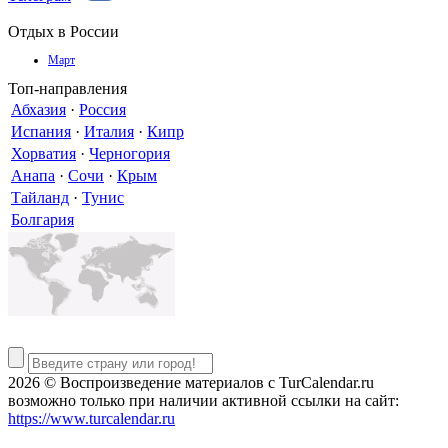
Отдых в России
Март
Топ-направления
Абхазия
·
Россия
Испания
·
Италия
·
Кипр
Хорватия
·
Черногория
Анапа
·
Сочи
·
Крым
Тайланд
·
Тунис
Болгария
2026 © Воспроизведение материалов c TurCalendar.ru
возможно только при наличии активной ссылки на сайт:
https://www.turcalendar.ru