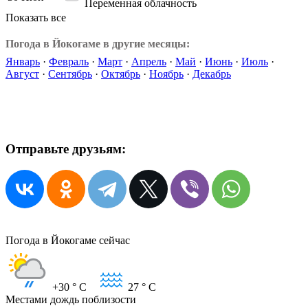
Переменная облачность
Показать все
Погода в Йокогаме в другие месяцы:
Январь
·
Февраль
·
Март
·
Апрель
·
Май
·
Июнь
·
Июль
·
Август
·
Сентябрь
·
Октябрь
·
Ноябрь
·
Декабрь
Отправьте друзьям:
Погода в Йокогаме сейчас
+30
° C
27
° C
Местами дождь поблизости