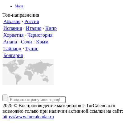
Март
Топ-направления
Абхазия
·
Россия
Испания
·
Италия
·
Кипр
Хорватия
·
Черногория
Анапа
·
Сочи
·
Крым
Тайланд
·
Тунис
Болгария
2026 © Воспроизведение материалов c TurCalendar.ru
возможно только при наличии активной ссылки на сайт:
https://www.turcalendar.ru