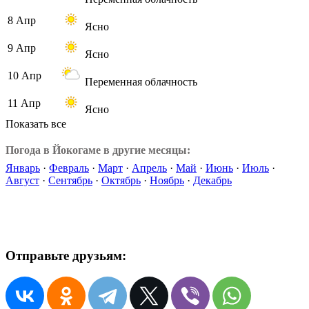
8 Апр
Ясно
9 Апр
Ясно
10 Апр
Переменная облачность
11 Апр
Ясно
Показать все
Погода в Йокогаме в другие месяцы:
Январь
·
Февраль
·
Март
·
Апрель
·
Май
·
Июнь
·
Июль
·
Август
·
Сентябрь
·
Октябрь
·
Ноябрь
·
Декабрь
Отправьте друзьям: