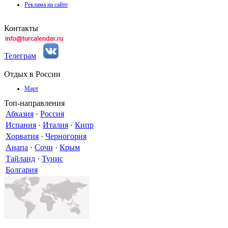
Реклама на сайте
Контакты
Телеграм
Отдых в России
Март
Топ-направления
Абхазия
·
Россия
Испания
·
Италия
·
Кипр
Хорватия
·
Черногория
Анапа
·
Сочи
·
Крым
Тайланд
·
Тунис
Болгария