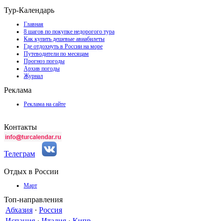
Тур-Календарь
Главная
8 шагов по покупке недорогого тура
Как купить дешевые авиабилеты
Где отдохнуть в России на море
Путеводители по месяцам
Прогноз погоды
Архив погоды
Журнал
Реклама
Реклама на сайте
Контакты
Телеграм
Отдых в России
Март
Топ-направления
Абхазия
·
Россия
Испания
·
Италия
·
Кипр