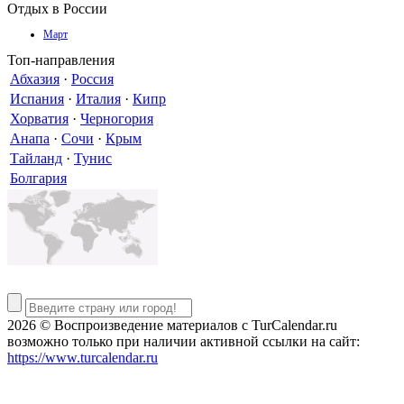
Отдых в России
Март
Топ-направления
Абхазия
·
Россия
Испания
·
Италия
·
Кипр
Хорватия
·
Черногория
Анапа
·
Сочи
·
Крым
Тайланд
·
Тунис
Болгария
2026 © Воспроизведение материалов c TurCalendar.ru
возможно только при наличии активной ссылки на сайт:
https://www.turcalendar.ru