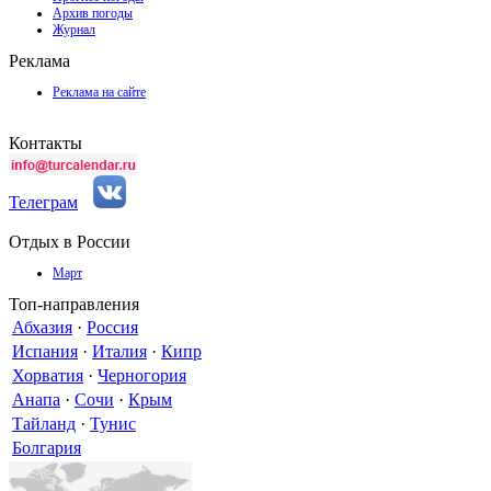
Архив погоды
Журнал
Реклама
Реклама на сайте
Контакты
Телеграм
Отдых в России
Март
Топ-направления
Абхазия
·
Россия
Испания
·
Италия
·
Кипр
Хорватия
·
Черногория
Анапа
·
Сочи
·
Крым
Тайланд
·
Тунис
Болгария