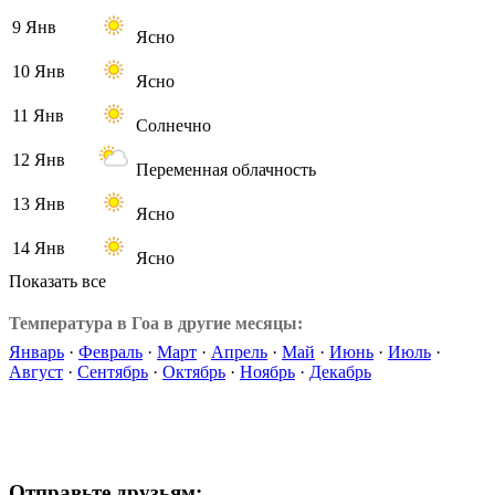
9 Янв
Ясно
10 Янв
Ясно
11 Янв
Солнечно
12 Янв
Переменная облачность
13 Янв
Ясно
14 Янв
Ясно
Показать все
Температура в Гоа в другие месяцы:
Январь
·
Февраль
·
Март
·
Апрель
·
Май
·
Июнь
·
Июль
·
Август
·
Сентябрь
·
Октябрь
·
Ноябрь
·
Декабрь
Отправьте друзьям: