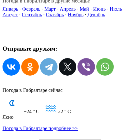
Погода в Гибралтаре в другие месяцы:
Январь
·
Февраль
·
Март
·
Апрель
·
Май
·
Июнь
·
Июль
·
Август
·
Сентябрь
·
Октябрь
·
Ноябрь
·
Декабрь
Отправьте друзьям:
Погода в Гибралтаре сейчас
+24
° C
22
° C
Ясно
Погода в Гибралтаре подробнее >>