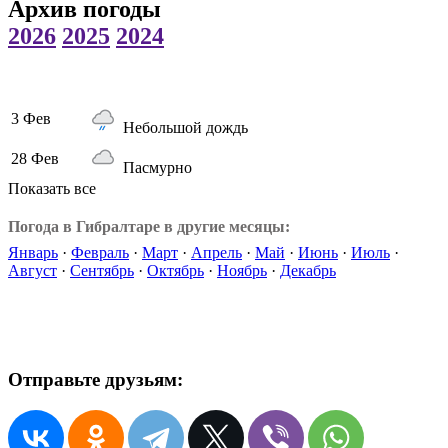
Архив погоды
2026
2025
2024
3 Фев
Небольшой дождь
28 Фев
Пасмурно
Показать все
Погода в Гибралтаре в другие месяцы:
Январь
·
Февраль
·
Март
·
Апрель
·
Май
·
Июнь
·
Июль
·
Август
·
Сентябрь
·
Октябрь
·
Ноябрь
·
Декабрь
Отправьте друзьям: