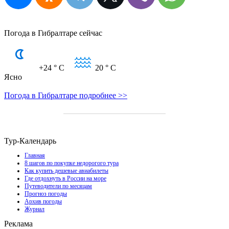
Погода в Гибралтаре сейчас
+24
° C
20
° C
Ясно
Погода в Гибралтаре подробнее >>
Тур-Календарь
Главная
8 шагов по покупке недорогого тура
Как купить дешевые авиабилеты
Где отдохнуть в России на море
Путеводители по месяцам
Прогноз погоды
Архив погоды
Журнал
Реклама