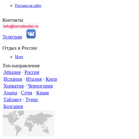
Реклама на сайте
Контакты
Телеграм
Отдых в России
Март
Топ-направления
Абхазия
·
Россия
Испания
·
Италия
·
Кипр
Хорватия
·
Черногория
Анапа
·
Сочи
·
Крым
Тайланд
·
Тунис
Болгария