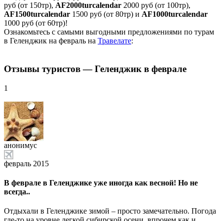
руб (от 150тр),
AF2000turcalendar
2000 руб (от 100тр),
AF1500turcalendar
1500 руб (от 80тр) и
AF1000turcalendar
1000 руб (от 60тр)!
Ознакомьтесь с самыми выгодными предложениями по турам
в Геленджик на февраль на
Травелате
:
Отзывы туристов — Геленджик в феврале
1
анонимус
февраль 2015
В феврале в Геленджике уже иногда как весной! Но не
всегда..
Отдыхали в Геленджике зимой – просто замечательно. Погода
где-то на уровне легкой сибирской осени, впрочем как и