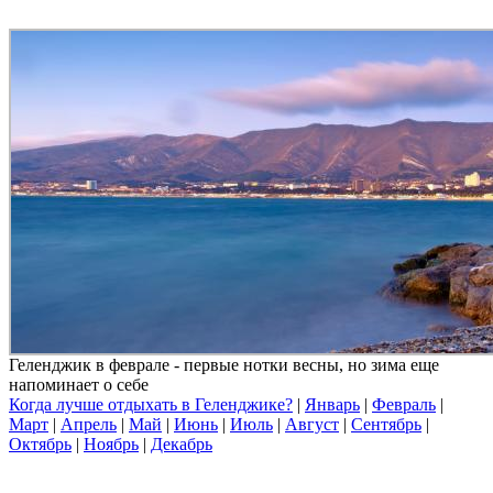
Геленджик в феврале - первые нотки весны, но зима еще
напоминает о себе
Когда лучше отдыхать в Геленджике?
|
Январь
|
Февраль
|
Март
|
Апрель
|
Май
|
Июнь
|
Июль
|
Август
|
Сентябрь
|
Октябрь
|
Ноябрь
|
Декабрь