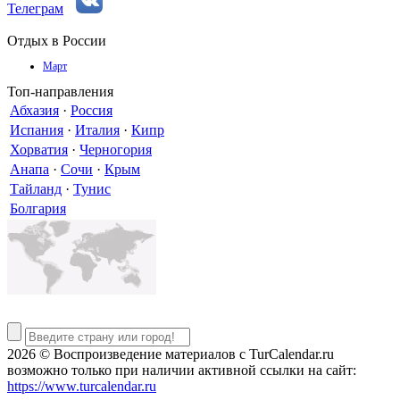
Телеграм
Отдых в России
Март
Топ-направления
Абхазия
·
Россия
Испания
·
Италия
·
Кипр
Хорватия
·
Черногория
Анапа
·
Сочи
·
Крым
Тайланд
·
Тунис
Болгария
2026 © Воспроизведение материалов c TurCalendar.ru
возможно только при наличии активной ссылки на сайт:
https://www.turcalendar.ru