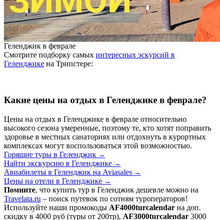
Геленджик в феврале
Смотрите подборку самых
интересных эскурсий в
Геленджике
на Трипстере:
Какие цены на отдых в Геленджике в феврале?
Цены на отдых в Геленджике в феврале относительно
высокого сезона умеренные, поэтому те, кто хотят поправить
здоровье в местных санаториях или отдохнуть в курортных
комплексах могут воспользоваться этой возможностью.
Горящие туры в Геленджик
→
Найти экскурсию в Геленджике
→
Авиабилеты в Геленджик на Aviasales
→
Цены на отели в Геленджике
→
Помните
, что купить тур в Геленджик дешевле можно на
Travelata.ru
– поиск путевок по сотням туроператоров!
Используйте наши промокоды
AF4000turcalendar
на доп.
скидку в 4000 руб (туры от 200тр),
AF3000turcalendar
3000