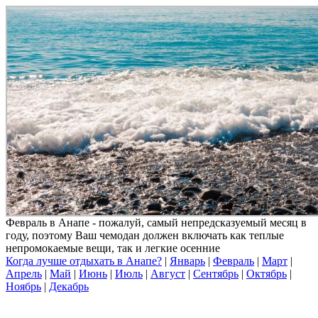
Февраль в Анапе - пожалуй, самый непредсказуемый месяц в
году, поэтому Ваш чемодан должен включать как теплые
непромокаемые вещи, так и легкие осенние
Когда лучше отдыхать в Анапе?
|
Январь
|
Февраль
|
Март
|
Апрель
|
Май
|
Июнь
|
Июль
|
Август
|
Сентябрь
|
Октябрь
|
Ноябрь
|
Декабрь