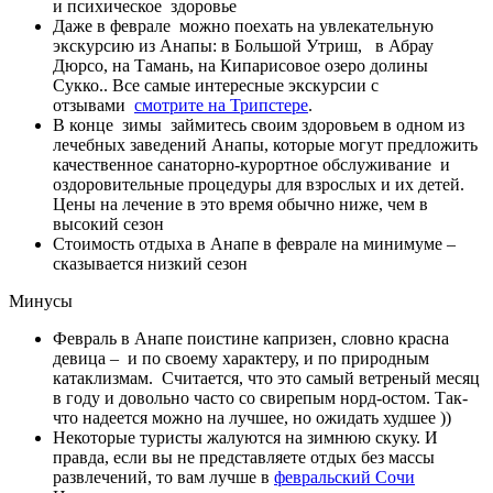
и психическое здоровье
Даже в феврале можно поехать на увлекательную
экскурсию из Анапы: в Большой Утриш, в Абрау
Дюрсо, на Тамань, на Кипарисовое озеро долины
Сукко.. Все самые интересные экскурсии с
отзывами
смотрите на Трипстере
.
В конце зимы займитесь своим здоровьем в одном из
лечебных заведений Анапы, которые могут предложить
качественное санаторно-курортное обслуживание и
оздоровительные процедуры для взрослых и их детей.
Цены на лечение в это время обычно ниже, чем в
высокий сезон
Стоимость отдыха в Анапе в феврале на минимуме –
сказывается низкий сезон
Минусы
Февраль в Анапе поистине капризен, словно красна
девица – и по своему характеру, и по природным
катаклизмам. Считается, что это самый ветреный месяц
в году и довольно часто со свирепым норд-остом. Так-
что надеется можно на лучшее, но ожидать худшее ))
Некоторые туристы жалуются на зимнюю скуку. И
правда, если вы не представляете отдых без массы
развлечений, то вам лучше в
февральский Сочи