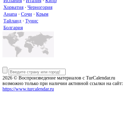
Испания
·
Италия
·
Кипр
Хорватия
·
Черногория
Анапа
·
Сочи
·
Крым
Тайланд
·
Тунис
Болгария
2026 © Воспроизведение материалов c TurCalendar.ru
возможно только при наличии активной ссылки на сайт:
https://www.turcalendar.ru