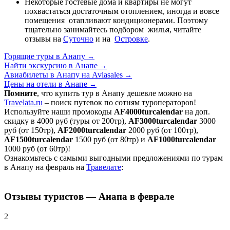
Некоторые гостевые дома и квартиры не могут
похвастаться достаточным отоплением, иногда и вовсе
помещения отапливают кондиционерами. Поэтому
тщательно занимайтесь подбором жилья, читайте
отзывы на
Суточно
и на
Островке
.
Горящие туры в Анапу
→
Найти экскурсию в Анапе
→
Авиабилеты в Анапу на Aviasales
→
Цены на отели в Анапе
→
Помните
, что купить тур в Анапу дешевле можно на
Travelata.ru
– поиск путевок по сотням туроператоров!
Используйте наши промокоды
AF4000turcalendar
на доп.
скидку в 4000 руб (туры от 200тр),
AF3000turcalendar
3000
руб (от 150тр),
AF2000turcalendar
2000 руб (от 100тр),
AF1500turcalendar
1500 руб (от 80тр) и
AF1000turcalendar
1000 руб (от 60тр)!
Ознакомьтесь с самыми выгодными предложениями по турам
в Анапу на февраль на
Травелате
:
Отзывы туристов — Анапа в феврале
2