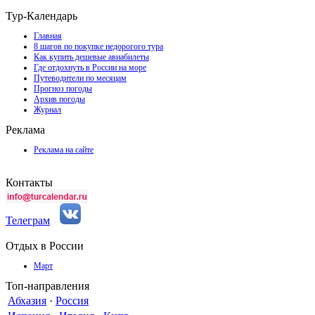
Тур-Календарь
Главная
8 шагов по покупке недорогого тура
Как купить дешевые авиабилеты
Где отдохнуть в России на море
Путеводители по месяцам
Прогноз погоды
Архив погоды
Журнал
Реклама
Реклама на сайте
Контакты
Телеграм
Отдых в России
Март
Топ-направления
Абхазия
·
Россия