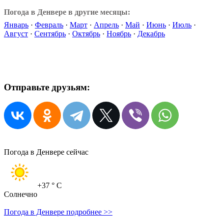
Погода в Денвере в другие месяцы:
Январь
·
Февраль
·
Март
·
Апрель
·
Май
·
Июнь
·
Июль
·
Август
·
Сентябрь
·
Октябрь
·
Ноябрь
·
Декабрь
Отправьте друзьям:
Погода в Денвере сейчас
+37
° C
Солнечно
Погода в Денвере подробнее >>