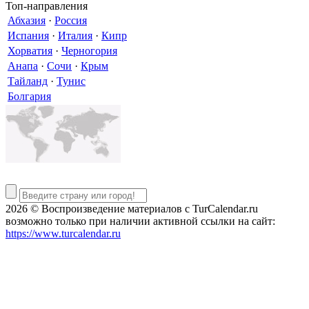
Топ-направления
Абхазия
·
Россия
Испания
·
Италия
·
Кипр
Хорватия
·
Черногория
Анапа
·
Сочи
·
Крым
Тайланд
·
Тунис
Болгария
2026 © Воспроизведение материалов c TurCalendar.ru
возможно только при наличии активной ссылки на сайт:
https://www.turcalendar.ru