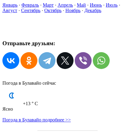
Январь
·
Февраль
·
Март
·
Апрель
·
Май
·
Июнь
·
Июль
·
Август
·
Сентябрь
·
Октябрь
·
Ноябрь
·
Декабрь
Отправьте друзьям:
Погода в Булавайо сейчас
+13
° C
Ясно
Погода в Булавайо подробнее >>