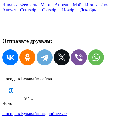
Январь
·
Февраль
·
Март
·
Апрель
·
Май
·
Июнь
·
Июль
·
Август
·
Сентябрь
·
Октябрь
·
Ноябрь
·
Декабрь
Отправьте друзьям:
Погода в Булавайо сейчас
+9
° C
Ясно
Погода в Булавайо подробнее >>