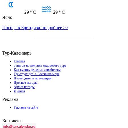
+29
° C
29
° C
Ясно
Погода в Бриндизи подробнее >>
Тур-Календарь
Главная
8 шагов по покупке недорогого тура
Как купить дешевые авиабилеты
Где отдохнуть в России на море
Путеводители по месяцам
Прогноз погоды
Архив погоды
Журнал
Реклама
Реклама на сайте
Контакты