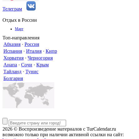
Телеграм
Отдых в России
Март
Топ-направления
Абхазия
·
Россия
Испания
·
Италия
·
Кипр
Хорватия
·
Черногория
Анапа
·
Сочи
·
Крым
Тайланд
·
Тунис
Болгария
2026 © Воспроизведение материалов c TurCalendar.ru
возможно только при наличии активной ссылки на сайт: