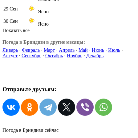
29 Сен
Ясно
30 Сен
Ясно
Показать все
Погода в Бриндизи в другие месяцы:
Январь
·
Февраль
·
Март
·
Апрель
·
Май
·
Июнь
·
Июль
·
Август
·
Сентябрь
·
Октябрь
·
Ноябрь
·
Декабрь
Отправьте друзьям:
Погода в Бриндизи сейчас