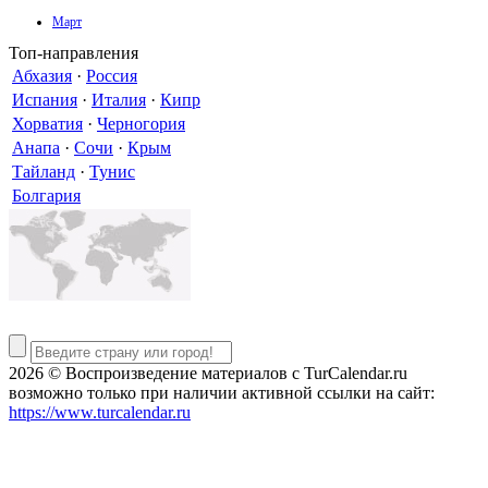
Март
Топ-направления
Абхазия
·
Россия
Испания
·
Италия
·
Кипр
Хорватия
·
Черногория
Анапа
·
Сочи
·
Крым
Тайланд
·
Тунис
Болгария
2026 © Воспроизведение материалов c TurCalendar.ru
возможно только при наличии активной ссылки на сайт:
https://www.turcalendar.ru