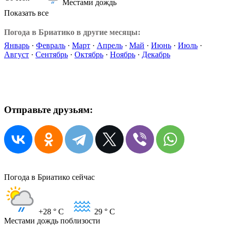
Местами дождь
Показать все
Погода в Бриатико в другие месяцы:
Январь
·
Февраль
·
Март
·
Апрель
·
Май
·
Июнь
·
Июль
·
Август
·
Сентябрь
·
Октябрь
·
Ноябрь
·
Декабрь
Отправьте друзьям:
Погода в Бриатико сейчас
+28
° C
29
° C
Местами дождь поблизости