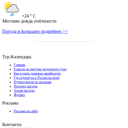
+24
° C
Местами дождь поблизости
Погода в Больцано подробнее >>
Тур-Календарь
Главная
8 шагов по покупке недорогого тура
Как купить дешевые авиабилеты
Где отдохнуть в России на море
Путеводители по месяцам
Прогноз погоды
Архив погоды
Журнал
Реклама
Реклама на сайте
Контакты