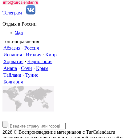
Телеграм
Отдых в России
Март
Топ-направления
Абхазия
·
Россия
Испания
·
Италия
·
Кипр
Хорватия
·
Черногория
Анапа
·
Сочи
·
Крым
Тайланд
·
Тунис
Болгария
2026 © Воспроизведение материалов c TurCalendar.ru
возможно только при наличии активной ссылки на сайт: