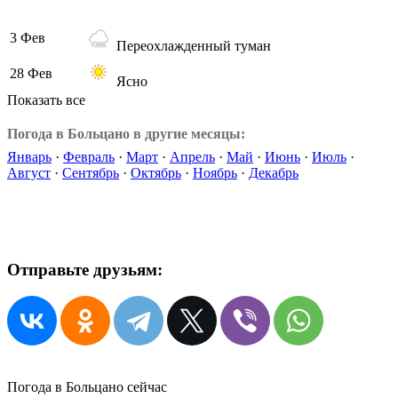
3 Фев
Переохлажденный туман
28 Фев
Ясно
Показать все
Погода в Больцано в другие месяцы:
Январь
·
Февраль
·
Март
·
Апрель
·
Май
·
Июнь
·
Июль
·
Август
·
Сентябрь
·
Октябрь
·
Ноябрь
·
Декабрь
Отправьте друзьям:
Погода в Больцано сейчас