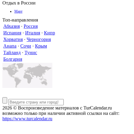
Отдых в России
Март
Топ-направления
Абхазия
·
Россия
Испания
·
Италия
·
Кипр
Хорватия
·
Черногория
Анапа
·
Сочи
·
Крым
Тайланд
·
Тунис
Болгария
2026 © Воспроизведение материалов c TurCalendar.ru
возможно только при наличии активной ссылки на сайт:
https://www.turcalendar.ru