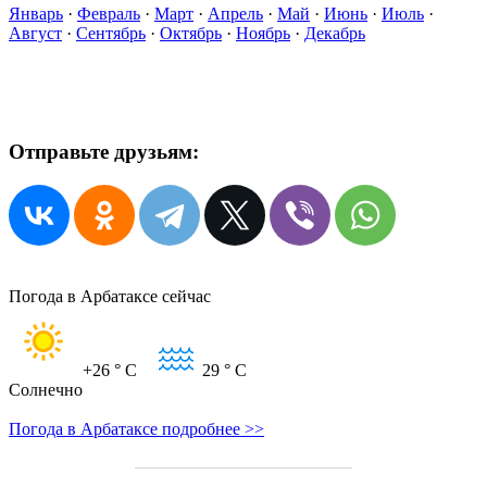
Январь
·
Февраль
·
Март
·
Апрель
·
Май
·
Июнь
·
Июль
·
Август
·
Сентябрь
·
Октябрь
·
Ноябрь
·
Декабрь
Отправьте друзьям:
Погода в Арбатаксе сейчас
+26
° C
29
° C
Солнечно
Погода в Арбатаксе подробнее >>