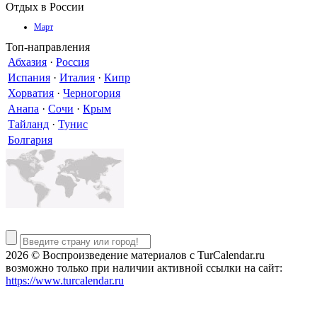
Отдых в России
Март
Топ-направления
Абхазия
·
Россия
Испания
·
Италия
·
Кипр
Хорватия
·
Черногория
Анапа
·
Сочи
·
Крым
Тайланд
·
Тунис
Болгария
2026 © Воспроизведение материалов c TurCalendar.ru
возможно только при наличии активной ссылки на сайт:
https://www.turcalendar.ru