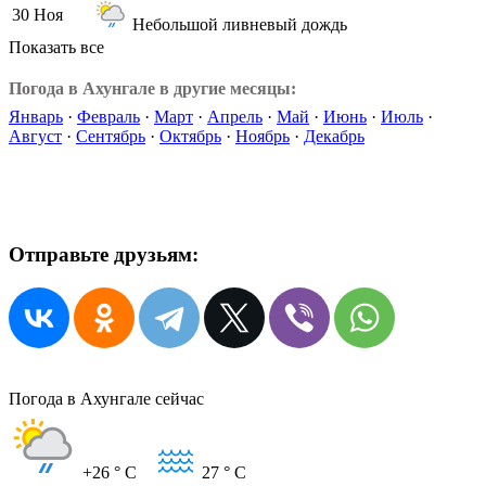
30 Ноя
Небольшой ливневый дождь
Показать все
Погода в Ахунгале в другие месяцы:
Январь
·
Февраль
·
Март
·
Апрель
·
Май
·
Июнь
·
Июль
·
Август
·
Сентябрь
·
Октябрь
·
Ноябрь
·
Декабрь
Отправьте друзьям:
Погода в Ахунгале сейчас
+26
° C
27
° C