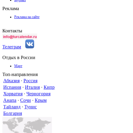
Реклама
Реклама на сайте
Контакты
Телеграм
Отдых в России
Март
Топ-направления
Абхазия
·
Россия
Испания
·
Италия
·
Кипр
Хорватия
·
Черногория
Анапа
·
Сочи
·
Крым
Тайланд
·
Тунис
Болгария