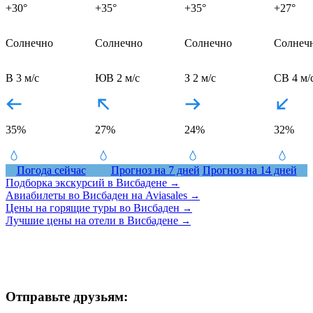
+30°
+35°
+35°
+27°
Солнечно
Солнечно
Солнечно
Солнеч
В 3 м/с
ЮВ 2 м/с
З 2 м/с
СВ 4 м/
35%
27%
24%
32%
Погода сейчас
Прогноз на 7 дней
Прогноз на 14 дней
Подборка экскурсий в Висбадене
→
Авиабилеты во Висбаден на Aviasales
→
Цены на горящие туры во Висбаден
→
Лучшие цены на отели в Висбадене
→
Отправьте друзьям: