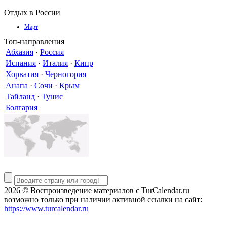
Отдых в России
Март
Топ-направления
Абхазия
·
Россия
Испания
·
Италия
·
Кипр
Хорватия
·
Черногория
Анапа
·
Сочи
·
Крым
Тайланд
·
Тунис
Болгария
2026 © Воспроизведение материалов c TurCalendar.ru
возможно только при наличии активной ссылки на сайт:
https://www.turcalendar.ru