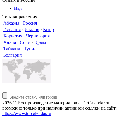
Отдых в России
Март
Топ-направления
Абхазия
·
Россия
Испания
·
Италия
·
Кипр
Хорватия
·
Черногория
Анапа
·
Сочи
·
Крым
Тайланд
·
Тунис
Болгария
2026 © Воспроизведение материалов c TurCalendar.ru
возможно только при наличии активной ссылки на сайт:
https://www.turcalendar.ru