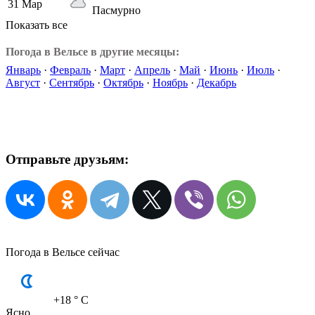
31 Мар
Пасмурно
Показать все
Погода в Вельсе в другие месяцы:
Январь
·
Февраль
·
Март
·
Апрель
·
Май
·
Июнь
·
Июль
·
Август
·
Сентябрь
·
Октябрь
·
Ноябрь
·
Декабрь
Отправьте друзьям:
Погода в Вельсе сейчас
+18
° C
Ясно