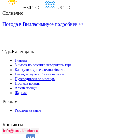
+30
° C
29
° C
Солнечно
Погода в Вилласимиусе подробнее >>
Тур-Календарь
Главная
8 шагов по покупке недорогого тура
Как купить дешевые авиабилеты
Где отдохнуть в России на море
Путеводители по месяцам
Прогноз погоды
Архив погоды
Журнал
Реклама
Реклама на сайте
Контакты