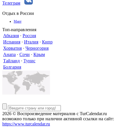
Телеграм
Отдых в России
Март
Топ-направления
Абхазия
·
Россия
Испания
·
Италия
·
Кипр
Хорватия
·
Черногория
Анапа
·
Сочи
·
Крым
Тайланд
·
Тунис
Болгария
2026 © Воспроизведение материалов c TurCalendar.ru
возможно только при наличии активной ссылки на сайт:
https://www.turcalendar.ru