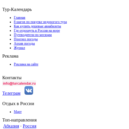
Тур-Календарь
Главная
8 шагов по покупке недорогого тура
Как купить дешевые авиабилеты
Где отдохнуть в России на море
Путеводители по месяцам
Прогноз погоды
Архив погоды
Журнал
Реклама
Реклама на сайте
Контакты
Телеграм
Отдых в России
Март
Топ-направления
Абхазия
·
Россия