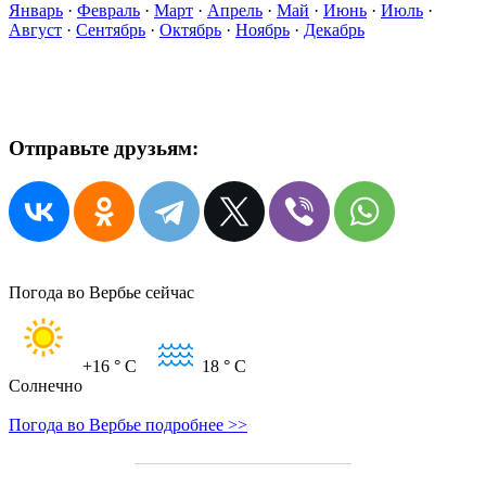
Январь
·
Февраль
·
Март
·
Апрель
·
Май
·
Июнь
·
Июль
·
Август
·
Сентябрь
·
Октябрь
·
Ноябрь
·
Декабрь
Отправьте друзьям:
Погода во Вербье сейчас
+16
° C
18
° C
Солнечно
Погода во Вербье подробнее >>