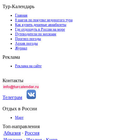
Тур-Календарь
Главная
8 шагов по покупке недорогого тура
Как купить дешевые авиабилеты
Где отдохнуть в России на море
Путеводители по месяцам
Прогноз погоды
Архив погоды
Журнал
Реклама
Реклама на сайте
Контакты
Телеграм
Отдых в России
Март
Топ-направления
Абхазия
·
Россия
Испания
·
Италия
·
Кипр