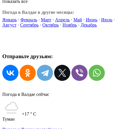
Показать все
Погода в Валдае в другие месяцы:
Январь
·
Февраль
·
Март
·
Апрель
·
Май
·
Июнь
·
Июль
·
Август
·
Сентябрь
·
Октябрь
·
Ноябрь
·
Декабрь
Отправьте друзьям:
Погода в Валдае сейчас
+17
° C
Туман