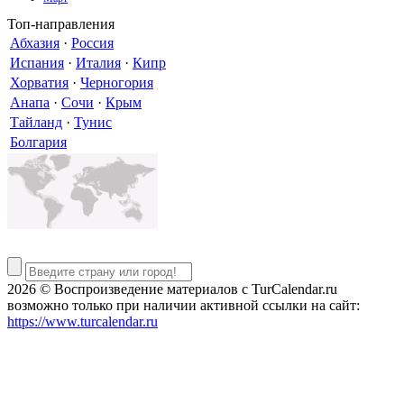
Топ-направления
Абхазия
·
Россия
Испания
·
Италия
·
Кипр
Хорватия
·
Черногория
Анапа
·
Сочи
·
Крым
Тайланд
·
Тунис
Болгария
2026 © Воспроизведение материалов c TurCalendar.ru
возможно только при наличии активной ссылки на сайт:
https://www.turcalendar.ru