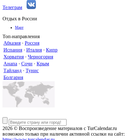
Телеграм
Отдых в России
Март
Топ-направления
Абхазия
·
Россия
Испания
·
Италия
·
Кипр
Хорватия
·
Черногория
Анапа
·
Сочи
·
Крым
Тайланд
·
Тунис
Болгария
2026 © Воспроизведение материалов c TurCalendar.ru
возможно только при наличии активной ссылки на сайт:
https://www.turcalendar.ru