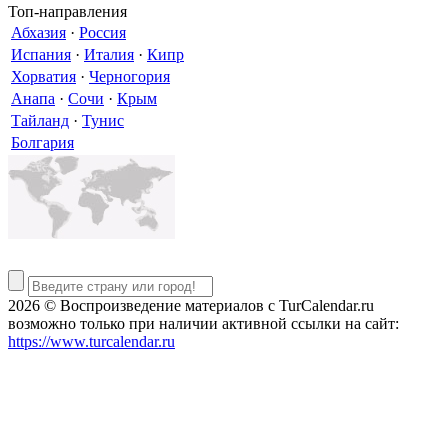
Топ-направления
Абхазия
·
Россия
Испания
·
Италия
·
Кипр
Хорватия
·
Черногория
Анапа
·
Сочи
·
Крым
Тайланд
·
Тунис
Болгария
2026 © Воспроизведение материалов c TurCalendar.ru
возможно только при наличии активной ссылки на сайт:
https://www.turcalendar.ru