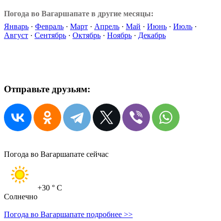
Погода во Вагаршапате в другие месяцы:
Январь
·
Февраль
·
Март
·
Апрель
·
Май
·
Июнь
·
Июль
·
Август
·
Сентябрь
·
Октябрь
·
Ноябрь
·
Декабрь
Отправьте друзьям:
Погода во Вагаршапате сейчас
+30
° C
Солнечно
Погода во Вагаршапате подробнее >>