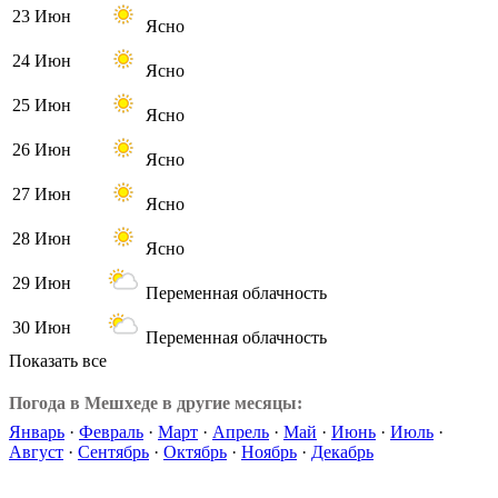
23 Июн
Ясно
24 Июн
Ясно
25 Июн
Ясно
26 Июн
Ясно
27 Июн
Ясно
28 Июн
Ясно
29 Июн
Переменная облачность
30 Июн
Переменная облачность
Показать все
Погода в Мешхеде в другие месяцы:
Январь
·
Февраль
·
Март
·
Апрель
·
Май
·
Июнь
·
Июль
·
Август
·
Сентябрь
·
Октябрь
·
Ноябрь
·
Декабрь