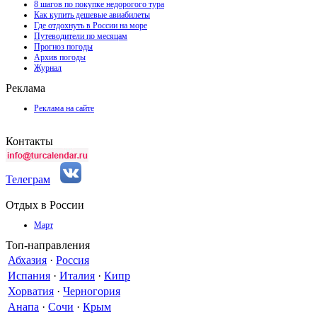
8 шагов по покупке недорогого тура
Как купить дешевые авиабилеты
Где отдохнуть в России на море
Путеводители по месяцам
Прогноз погоды
Архив погоды
Журнал
Реклама
Реклама на сайте
Контакты
Телеграм
Отдых в России
Март
Топ-направления
Абхазия
·
Россия
Испания
·
Италия
·
Кипр
Хорватия
·
Черногория
Анапа
·
Сочи
·
Крым