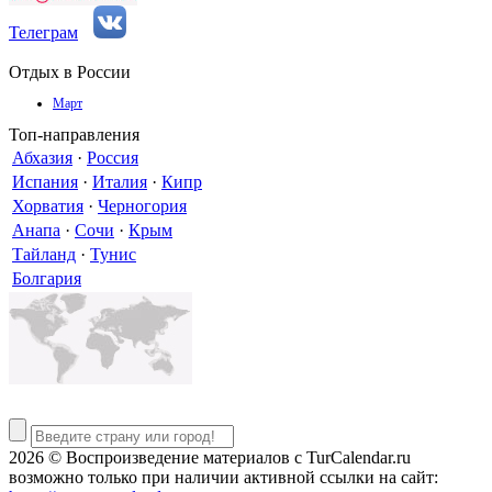
Телеграм
Отдых в России
Март
Топ-направления
Абхазия
·
Россия
Испания
·
Италия
·
Кипр
Хорватия
·
Черногория
Анапа
·
Сочи
·
Крым
Тайланд
·
Тунис
Болгария
2026 © Воспроизведение материалов c TurCalendar.ru
возможно только при наличии активной ссылки на сайт: