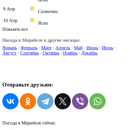
9 Апр
Солнечно
10 Апр
Ясно
Показать все
Погода в Мерибеле в другие месяцы:
Январь
·
Февраль
·
Март
·
Апрель
·
Май
·
Июнь
·
Июль
·
Август
·
Сентябрь
·
Октябрь
·
Ноябрь
·
Декабрь
Отправьте друзьям:
Погода в Мерибеле сейчас