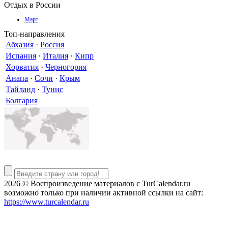
Отдых в России
Март
Топ-направления
Абхазия
·
Россия
Испания
·
Италия
·
Кипр
Хорватия
·
Черногория
Анапа
·
Сочи
·
Крым
Тайланд
·
Тунис
Болгария
2026 © Воспроизведение материалов c TurCalendar.ru
возможно только при наличии активной ссылки на сайт:
https://www.turcalendar.ru