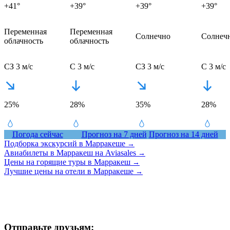
+41°
+39°
+39°
+39°
Переменная
Переменная
Солнечно
Солнеч
облачность
облачность
СЗ 3 м/с
С 3 м/с
СЗ 3 м/с
С 3 м/с
25%
28%
35%
28%
Погода сейчас
Прогноз на 7 дней
Прогноз на 14 дней
Подборка экскурсий в Марракеше
→
Авиабилеты в Марракеш на Aviasales
→
Цены на горящие туры в Марракеш
→
Лучшие цены на отели в Марракеше
→
Отправьте друзьям: