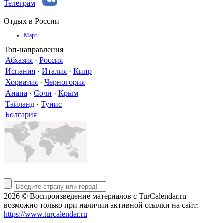
Телеграм
Отдых в России
Март
Топ-направления
Абхазия
·
Россия
Испания
·
Италия
·
Кипр
Хорватия
·
Черногория
Анапа
·
Сочи
·
Крым
Тайланд
·
Тунис
Болгария
2026 © Воспроизведение материалов c TurCalendar.ru
возможно только при наличии активной ссылки на сайт:
https://www.turcalendar.ru