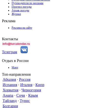
Путеводители по месяцам
Прогноз погоды
Архив погоды
Журнал
Реклама
Реклама на сайте
Контакты
Телеграм
Отдых в России
Март
Топ-направления
Абхазия
·
Россия
Испания
·
Италия
·
Кипр
Хорватия
·
Черногория
Анапа
·
Сочи
·
Крым
Тайланд
·
Тунис
Болгария