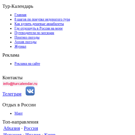
Тур-Календарь
Главная
8 шагов по покупке недорогого тура
Как купить дешевые авиабилеты
Где отдохнуть в России на море
Путеводители по месяцам
Прогноз погоды
Архив погоды
Журнал
Реклама
Реклама на сайте
Контакты
Телеграм
Отдых в России
Март
Топ-направления
Абхазия
·
Россия
Испания
·
Италия
·
Кипр