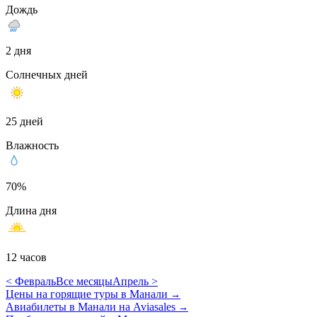
Дождь
2 дня
Солнечных дней
25 дней
Влажность
70%
Длина дня
12 часов
< Февраль
Все месяцы
Апрель >
Цены на горящие туры в Манали
→
Авиабилеты в Манали на Aviasales
→