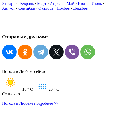
Январь
·
Февраль
·
Март
·
Апрель
·
Май
·
Июнь
·
Июль
·
Август
·
Сентябрь
·
Октябрь
·
Ноябрь
·
Декабрь
Отправьте друзьям:
Погода в Любеке сейчас
+18
° C
20
° C
Солнечно
Погода в Любеке подробнее >>