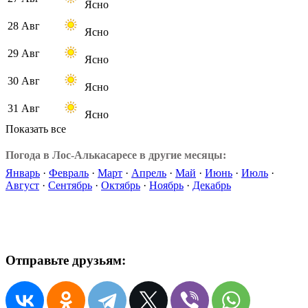
Ясно
28 Авг
Ясно
29 Авг
Ясно
30 Авг
Ясно
31 Авг
Ясно
Показать все
Погода в Лос-Алькасаресе в другие месяцы:
Январь
·
Февраль
·
Март
·
Апрель
·
Май
·
Июнь
·
Июль
·
Август
·
Сентябрь
·
Октябрь
·
Ноябрь
·
Декабрь
Отправьте друзьям: