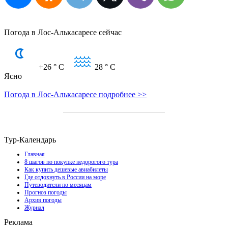
Погода в Лос-Алькасаресе сейчас
+26
° C
28
° C
Ясно
Погода в Лос-Алькасаресе подробнее >>
Тур-Календарь
Главная
8 шагов по покупке недорогого тура
Как купить дешевые авиабилеты
Где отдохнуть в России на море
Путеводители по месяцам
Прогноз погоды
Архив погоды
Журнал
Реклама