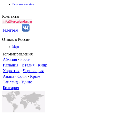
Реклама на сайте
Контакты
Телеграм
Отдых в России
Март
Топ-направления
Абхазия
·
Россия
Испания
·
Италия
·
Кипр
Хорватия
·
Черногория
Анапа
·
Сочи
·
Крым
Тайланд
·
Тунис
Болгария