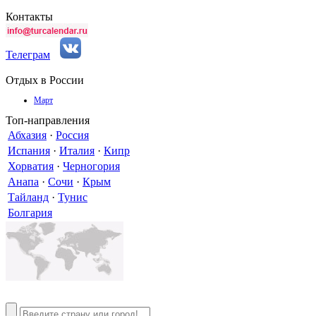
Контакты
Телеграм
Отдых в России
Март
Топ-направления
Абхазия
·
Россия
Испания
·
Италия
·
Кипр
Хорватия
·
Черногория
Анапа
·
Сочи
·
Крым
Тайланд
·
Тунис
Болгария