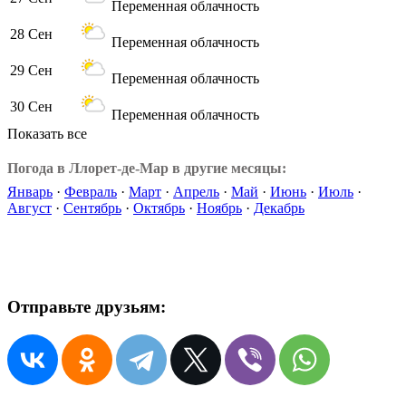
Переменная облачность
28 Сен
Переменная облачность
29 Сен
Переменная облачность
30 Сен
Переменная облачность
Показать все
Погода в Ллорет-де-Мар в другие месяцы:
Январь
·
Февраль
·
Март
·
Апрель
·
Май
·
Июнь
·
Июль
·
Август
·
Сентябрь
·
Октябрь
·
Ноябрь
·
Декабрь
Отправьте друзьям: