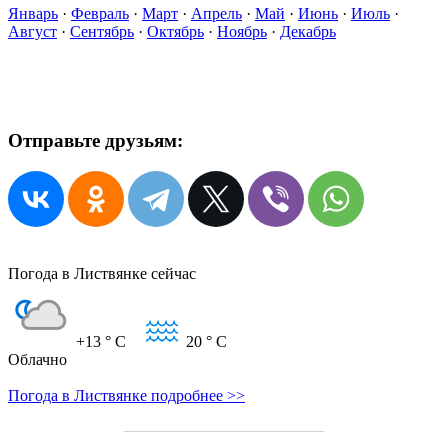
Январь
·
Февраль
·
Март
·
Апрель
·
Май
·
Июнь
·
Июль
·
Август
·
Сентябрь
·
Октябрь
·
Ноябрь
·
Декабрь
Отправьте друзьям:
Погода в Листвянке сейчас
+13
° C
20
° C
Облачно
Погода в Листвянке подробнее >>